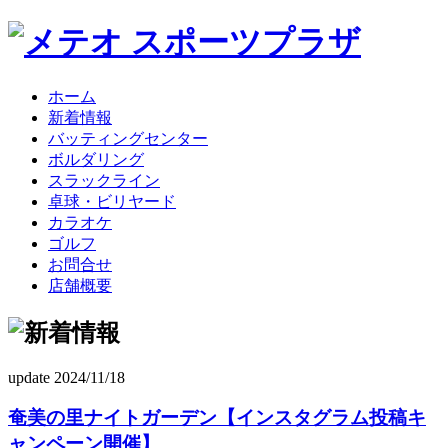
ホーム
新着情報
バッティングセンター
ボルダリング
スラックライン
卓球・ビリヤード
カラオケ
ゴルフ
お問合せ
店舗概要
update 2024/11/18
奄美の里ナイトガーデン【インスタグラム投稿キ
ャンペーン開催】