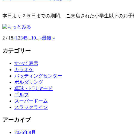
本日より２５日までの期間、 ご来店された小学生以下のお子様
2 / 18
«
1
2
3
4
5
...
10
...
»
最後 »
カテゴリー
すべて表示
カラオケ
バッティングセンター
ボルダリング
卓球・ビリヤード
ゴルフ
スーパードーム
スラックライン
アーカイブ
2026年8月